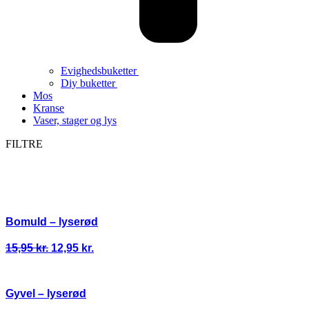
Evighedsbuketter
Diy buketter
Mos
Kranse
Vaser, stager og lys
FILTRE
Bomuld – lyserød
Den
Den
15,95
kr.
12,95
kr.
oprindelige
aktuelle
pris
pris
var:
er:
Gyvel – lyserød
15,95 kr..
12,95 kr..