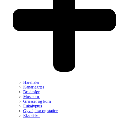
Harehaler
Kanariegræs
Brudeslør
Musetorn
Græsser og korn
Eukalyptus
Gyvel, hør og statice
Eksotiske