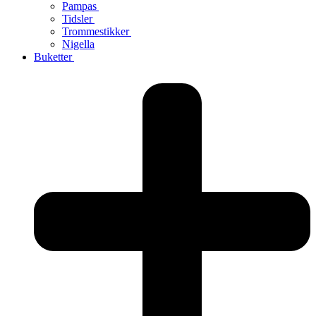
Pampas
Tidsler
Trommestikker
Nigella
Buketter