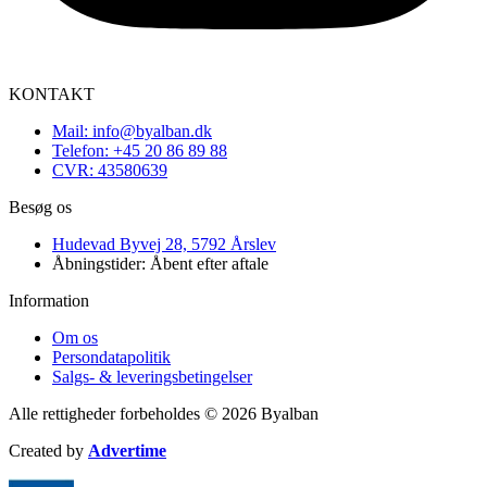
KONTAKT
Mail: info@byalban.dk
Telefon: +45 20 86 89 88
CVR: 43580639
Besøg os
Hudevad Byvej 28, 5792 Årslev
Åbningstider: Åbent efter aftale
Information
Om os
Persondatapolitik
Salgs- & leveringsbetingelser
Alle rettigheder forbeholdes © 2026 Byalban
Created by
Advertime