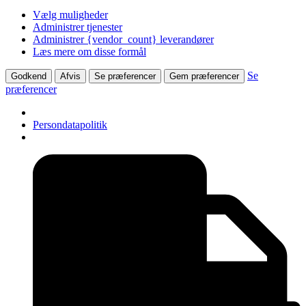
Vælg muligheder
Administrer tjenester
Administrer {vendor_count} leverandører
Læs mere om disse formål
Se
Godkend
Afvis
Se præferencer
Gem præferencer
præferencer
Persondatapolitik
Videre
til
indhold