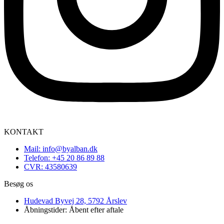
KONTAKT
Mail: info@byalban.dk
Telefon: +45 20 86 89 88
CVR: 43580639
Besøg os
Hudevad Byvej 28, 5792 Årslev
Åbningstider: Åbent efter aftale