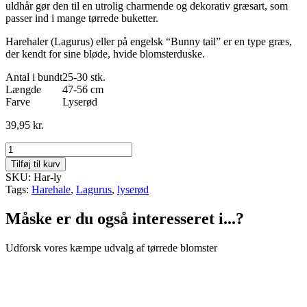
uldhår gør den til en utrolig charmende og dekorativ græsart, som
passer ind i mange tørrede buketter.
Harehaler (Lagurus) eller på engelsk “Bunny tail” er en type græs,
der kendt for sine bløde, hvide blomsterduske.
Antal i bundt
25-30 stk.
Længde
47-56 cm
Farve
Lyserød
39,95
kr.
Harehale
-
Tilføj til kurv
Lyserød
SKU: Har-ly
antal
Tags:
Harehale
,
Lagurus
,
lyserød
Måske er du også interesseret i...?
Udforsk vores kæmpe udvalg af tørrede blomster