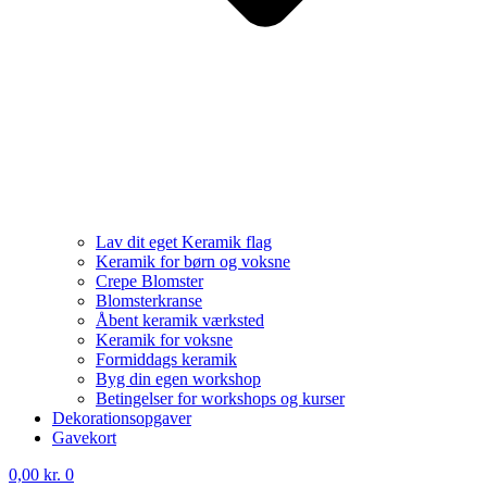
Lav dit eget Keramik flag
Keramik for børn og voksne
Crepe Blomster
Blomsterkranse
Åbent keramik værksted
Keramik for voksne
Formiddags keramik
Byg din egen workshop
Betingelser for workshops og kurser
Dekorationsopgaver
Gavekort
0,00
kr.
0