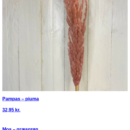
Pampas – piuma
32,95
kr.
Mos – græsgrøn