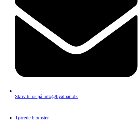
Skriv til os på info@byalban.dk
Tørrede blomster