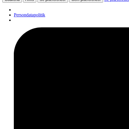
Persondatapolitik
Videre
til
indhold