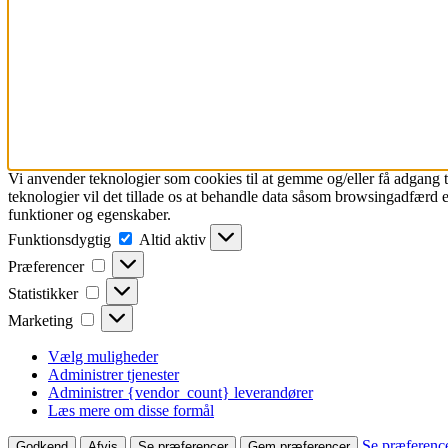
Vi anvender teknologier som cookies til at gemme og/eller få adgang ti
teknologier vil det tillade os at behandle data såsom browsingadfærd e
funktioner og egenskaber.
Funktionsdygtig
Funktionsdygtig
Altid aktiv
Præferencer
Præferencer
Statistikker
Statistikker
Marketing
Marketing
Vælg muligheder
Administrer tjenester
Administrer {vendor_count} leverandører
Læs mere om disse formål
Se præferenc
Godkend
Afvis
Se præferencer
Gem præferencer