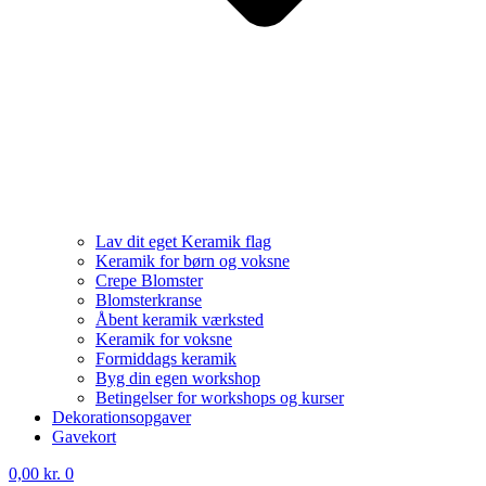
Lav dit eget Keramik flag
Keramik for børn og voksne
Crepe Blomster
Blomsterkranse
Åbent keramik værksted
Keramik for voksne
Formiddags keramik
Byg din egen workshop
Betingelser for workshops og kurser
Dekorationsopgaver
Gavekort
0,00
kr.
0