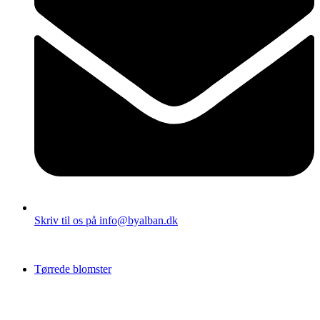
Skriv til os på info@byalban.dk
Tørrede blomster