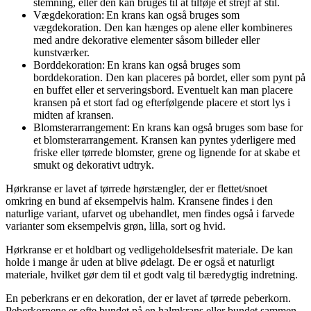
stemning, eller den kan bruges til at tilføje et strejf af stil.
Vægdekoration: En krans kan også bruges som
vægdekoration. Den kan hænges op alene eller kombineres
med andre dekorative elementer såsom billeder eller
kunstværker.
Borddekoration: En krans kan også bruges som
borddekoration. Den kan placeres på bordet, eller som pynt på
en buffet eller et serveringsbord. Eventuelt kan man placere
kransen på et stort fad og efterfølgende placere et stort lys i
midten af kransen.
Blomsterarrangement: En krans kan også bruges som base for
et blomsterarrangement. Kransen kan pyntes yderligere med
friske eller tørrede blomster, grene og lignende for at skabe et
smukt og dekorativt udtryk.
Hørkranse er lavet af tørrede hørstængler, der er flettet/snoet
omkring en bund af eksempelvis halm. Kransene findes i den
naturlige variant, ufarvet og ubehandlet, men findes også i farvede
varianter som eksempelvis grøn, lilla, sort og hvid.
Hørkranse er et holdbart og vedligeholdelsesfrit materiale. De kan
holde i mange år uden at blive ødelagt. De er også et naturligt
materiale, hvilket gør dem til et godt valg til bæredygtig indretning.
En peberkrans er en dekoration, der er lavet af tørrede peberkorn.
Peberkornene er ofte bundet på en
halmkrans
eller bundet sammen