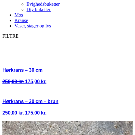
Evighedsbuketter
Diy buketter
Mos
Kranse
Vaser, stager og lys
FILTRE
Hørkrans – 30 cm
Den
Den
250,00
kr.
175,00
kr.
oprindelige
aktuelle
pris
pris
var:
er:
Hørkrans – 30 cm – brun
250,00 kr..
175,00 kr..
Den
Den
250,00
kr.
175,00
kr.
oprindelige
aktuelle
pris
pris
var:
er: