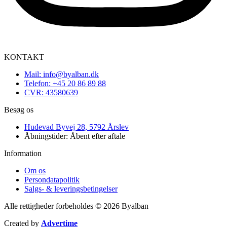
KONTAKT
Mail: info@byalban.dk
Telefon: +45 20 86 89 88
CVR: 43580639
Besøg os
Hudevad Byvej 28, 5792 Årslev
Åbningstider: Åbent efter aftale
Information
Om os
Persondatapolitik
Salgs- & leveringsbetingelser
Alle rettigheder forbeholdes © 2026 Byalban
Created by
Advertime