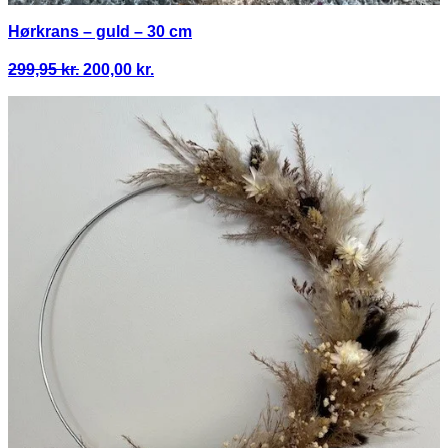
Hørkrans – guld – 30 cm
Den
Den
299,95
kr.
200,00
kr.
oprindelige
aktuelle
pris
pris
var:
er:
299,95 kr..
200,00 kr..