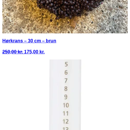
Hørkrans – 30 cm – brun
Den
Den
250,00
kr.
175,00
kr.
oprindelige
aktuelle
pris
pris
var:
er:
250,00 kr..
175,00 kr..