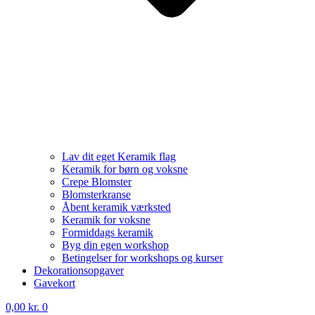
Lav dit eget Keramik flag
Keramik for børn og voksne
Crepe Blomster
Blomsterkranse
Åbent keramik værksted
Keramik for voksne
Formiddags keramik
Byg din egen workshop
Betingelser for workshops og kurser
Dekorationsopgaver
Gavekort
0,00
kr.
0