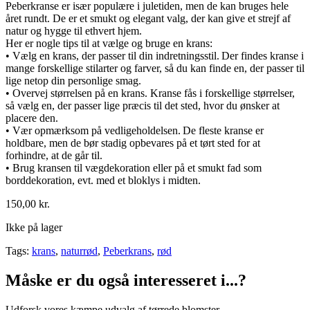
Peberkranse er især populære i juletiden, men de kan bruges hele
året rundt. De er et smukt og elegant valg, der kan give et strejf af
natur og hygge til ethvert hjem.
Her er nogle tips til at vælge og bruge en krans:
• Vælg en krans, der passer til din indretningsstil. Der findes kranse i
mange forskellige stilarter og farver, så du kan finde en, der passer til
lige netop din personlige smag.
• Overvej størrelsen på en krans. Kranse fås i forskellige størrelser,
så vælg en, der passer lige præcis til det sted, hvor du ønsker at
placere den.
• Vær opmærksom på vedligeholdelsen. De fleste kranse er
holdbare, men de bør stadig opbevares på et tørt sted for at
forhindre, at de går til.
• Brug kransen til vægdekoration eller på et smukt fad som
borddekoration, evt. med et bloklys i midten.
150,00
kr.
Ikke på lager
Tags:
krans
,
naturrød
,
Peberkrans
,
rød
Måske er du også interesseret i...?
Udforsk vores kæmpe udvalg af tørrede blomster