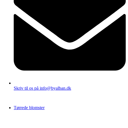
Skriv til os på info@byalban.dk
Tørrede blomster