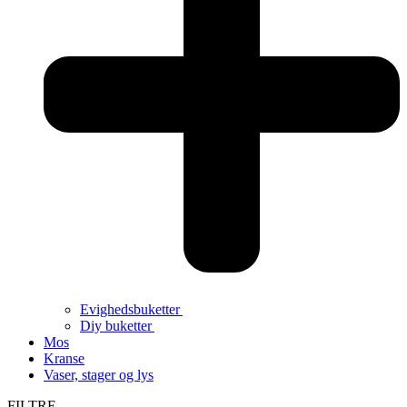
Evighedsbuketter
Diy buketter
Mos
Kranse
Vaser, stager og lys
FILTRE