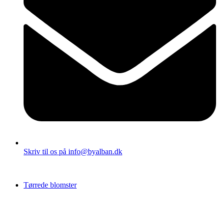
Skriv til os på info@byalban.dk
Tørrede blomster