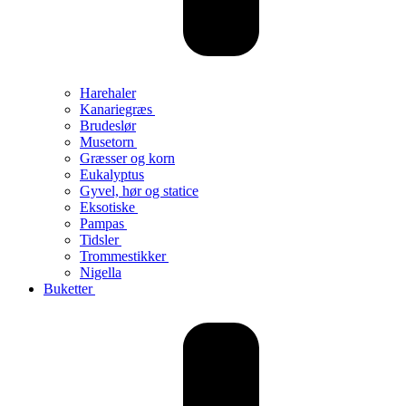
Harehaler
Kanariegræs
Brudeslør
Musetorn
Græsser og korn
Eukalyptus
Gyvel, hør og statice
Eksotiske
Pampas
Tidsler
Trommestikker
Nigella
Buketter