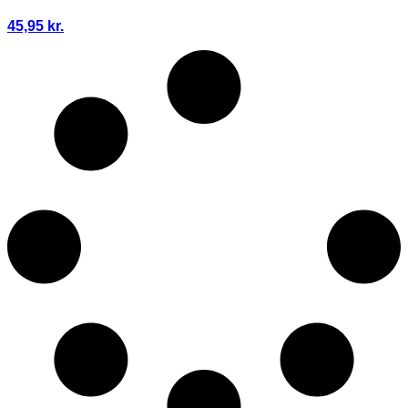
45,95
kr.