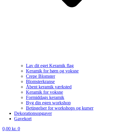
Lav dit eget Keramik flag
Keramik for børn og voksne
Crepe Blomster
Blomsterkranse
Åbent keramik værksted
Keramik for voksne
Formiddags keramik
Byg din egen workshop
Betingelser for workshops og kurser
Dekorationsopgaver
Gavekort
0,00
kr.
0