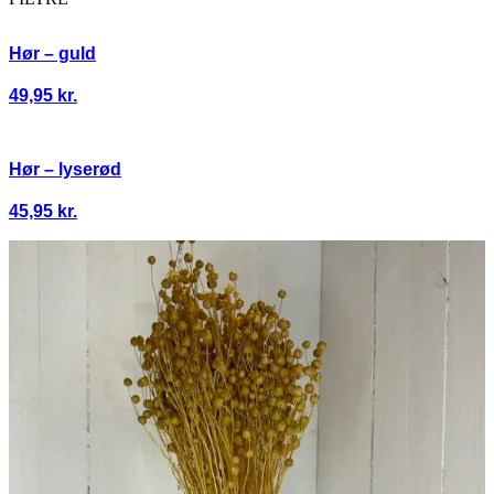
Hør – guld
49,95
kr.
Hør – lyserød
45,95
kr.