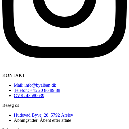
KONTAKT
Mail: info@byalban.dk
Telefon: +45 20 86 89 88
CVR: 43580639
Besøg os
Hudevad Byvej 28, 5792 Årslev
Åbningstider: Åbent efter aftale