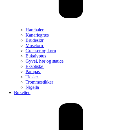
Harehaler
Kanariegræs
Brudeslør
Musetorn
Græsser og korn
Eukalyptus
Gyvel, hør og statice
Eksotiske
Pampas
Tidsler
Trommestikker
Nigella
Buketter