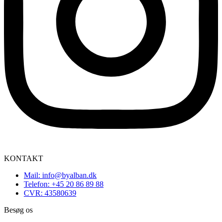
KONTAKT
Mail: info@byalban.dk
Telefon: +45 20 86 89 88
CVR: 43580639
Besøg os