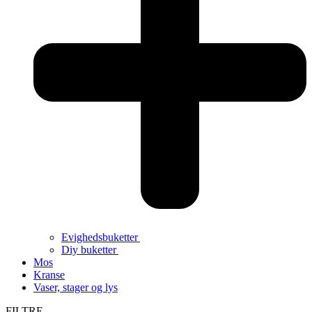
Evighedsbuketter
Diy buketter
Mos
Kranse
Vaser, stager og lys
FILTRE