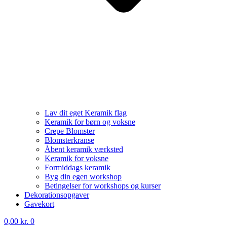
Lav dit eget Keramik flag
Keramik for børn og voksne
Crepe Blomster
Blomsterkranse
Åbent keramik værksted
Keramik for voksne
Formiddags keramik
Byg din egen workshop
Betingelser for workshops og kurser
Dekorationsopgaver
Gavekort
0,00
kr.
0