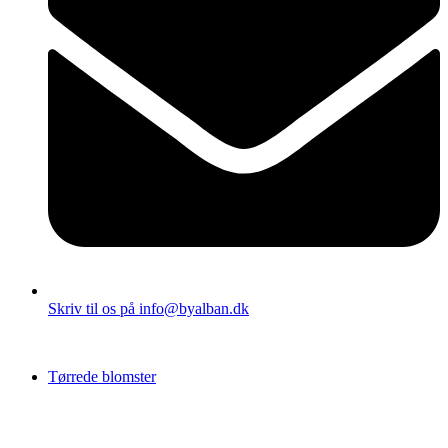
Skriv til os på info@byalban.dk
Tørrede blomster