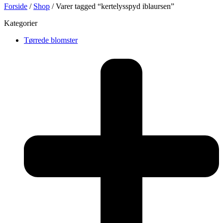
Forside
/
Shop
/ Varer tagged “kertelysspyd iblaursen”
Kategorier
Tørrede blomster