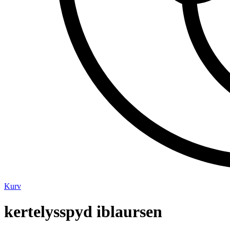
Kurv
kertelysspyd iblaursen