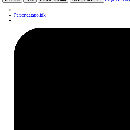
Persondatapolitik
Videre
til
indhold