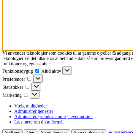
Vi anvender teknologier som cookies til at gemme og/eller få adgang ti
teknologier vil det tillade os at behandle data såsom browsingadfærd e
funktioner og egenskaber.
Funktionsdygtig
Funktionsdygtig
Altid aktiv
Præferencer
Præferencer
Statistikker
Statistikker
Marketing
Marketing
Vælg muligheder
Administrer tjenester
Administrer {vendor_count} leverandører
Læs mere om disse formål
Se præferenc
Godkend
Afvis
Se præferencer
Gem præferencer