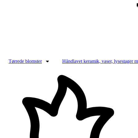
Videre
til
indhold
Tørrede blomster
Håndlavet keramik, vaser, lysestager 