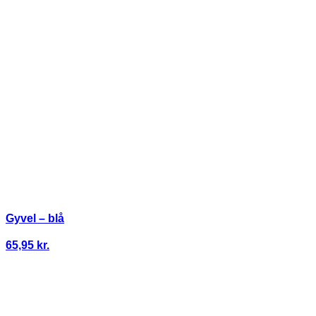
Gyvel – blå
65,95
kr.