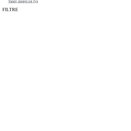
Vaser, stager og lys
FILTRE