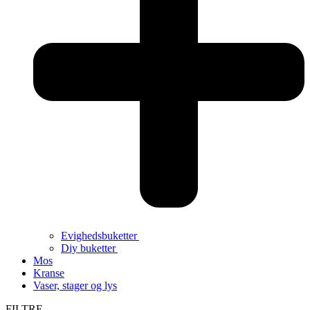
Evighedsbuketter
Diy buketter
Mos
Kranse
Vaser, stager og lys
FILTRE