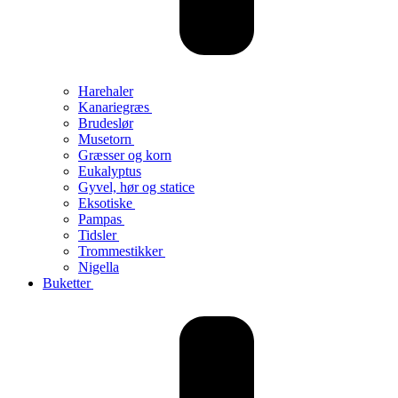
Harehaler
Kanariegræs
Brudeslør
Musetorn
Græsser og korn
Eukalyptus
Gyvel, hør og statice
Eksotiske
Pampas
Tidsler
Trommestikker
Nigella
Buketter