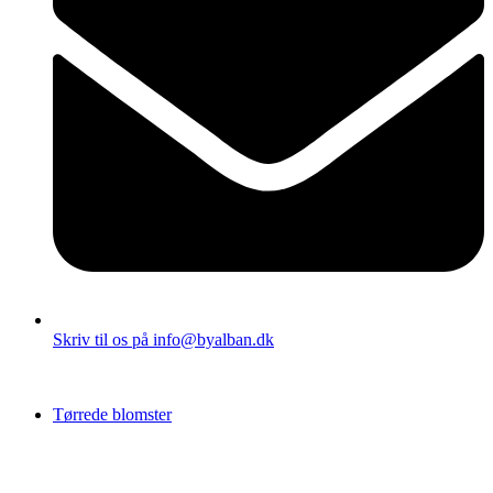
Skriv til os på info@byalban.dk
Tørrede blomster