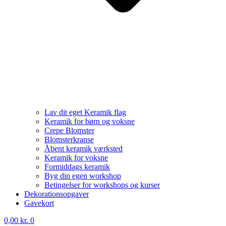
Lav dit eget Keramik flag
Keramik for børn og voksne
Crepe Blomster
Blomsterkranse
Åbent keramik værksted
Keramik for voksne
Formiddags keramik
Byg din egen workshop
Betingelser for workshops og kurser
Dekorationsopgaver
Gavekort
0,00
kr.
0