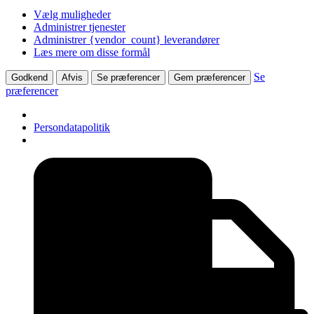
Vælg muligheder
Administrer tjenester
Administrer {vendor_count} leverandører
Læs mere om disse formål
Se
Godkend
Afvis
Se præferencer
Gem præferencer
præferencer
Persondatapolitik
Videre
til
indhold