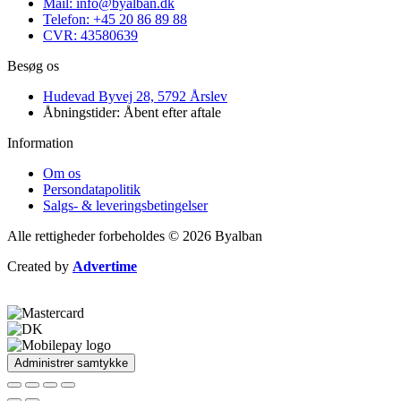
Mail: info@byalban.dk
Telefon: +45 20 86 89 88
CVR: 43580639
Besøg os
Hudevad Byvej 28, 5792 Årslev
Åbningstider: Åbent efter aftale
Information
Om os
Persondatapolitik
Salgs- & leveringsbetingelser
Alle rettigheder forbeholdes © 2026 Byalban
Created by
Advertime
Administrer samtykke