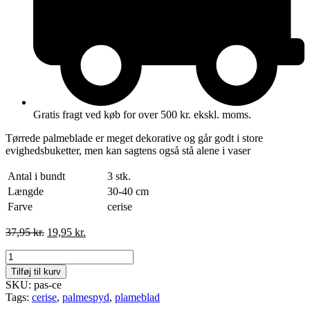
Gratis fragt ved køb for over 500 kr. ekskl. moms.
Tørrede palmeblade er meget dekorative og går godt i store
evighedsbuketter, men kan sagtens også stå alene i vaser
Antal i bundt
3 stk.
Længde
30-40 cm
Farve
cerise
Den
Den
37,95
kr.
19,95
kr.
oprindelige
aktuelle
Palmespyd
pris
pris
-
var:
er:
Tilføj til kurv
cerise
37,95 kr..
19,95 kr..
SKU: pas-ce
3
Tags:
cerise
,
palmespyd
,
plameblad
stk