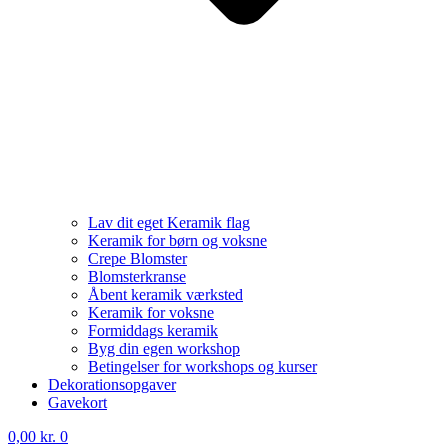
Lav dit eget Keramik flag
Keramik for børn og voksne
Crepe Blomster
Blomsterkranse
Åbent keramik værksted
Keramik for voksne
Formiddags keramik
Byg din egen workshop
Betingelser for workshops og kurser
Dekorationsopgaver
Gavekort
0,00
kr.
0