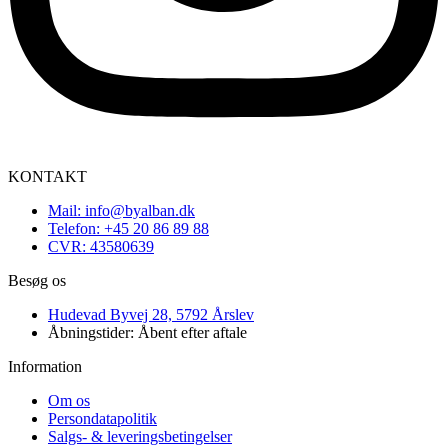
KONTAKT
Mail: info@byalban.dk
Telefon: +45 20 86 89 88
CVR: 43580639
Besøg os
Hudevad Byvej 28, 5792 Årslev
Åbningstider: Åbent efter aftale
Information
Om os
Persondatapolitik
Salgs- & leveringsbetingelser