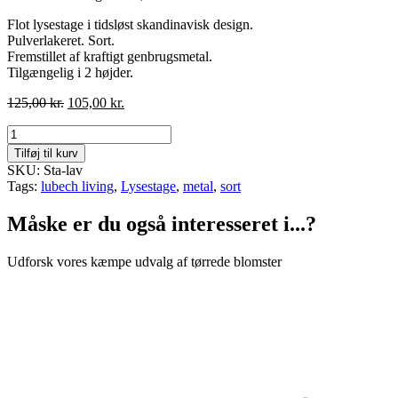
Flot lysestage i tidsløst skandinavisk design.
Pulverlakeret. Sort.
Fremstillet af kraftigt genbrugsmetal.
Tilgængelig i 2 højder.
Den
Den
125,00
kr.
105,00
kr.
oprindelige
aktuelle
Lysestage
pris
pris
H.
var:
er:
Tilføj til kurv
9
125,00 kr..
105,00 kr..
SKU: Sta-lav
cm
Tags:
lubech living
,
Lysestage
,
metal
,
sort
-
Lubech
Måske er du også interesseret i...?
Living
antal
Udforsk vores kæmpe udvalg af tørrede blomster