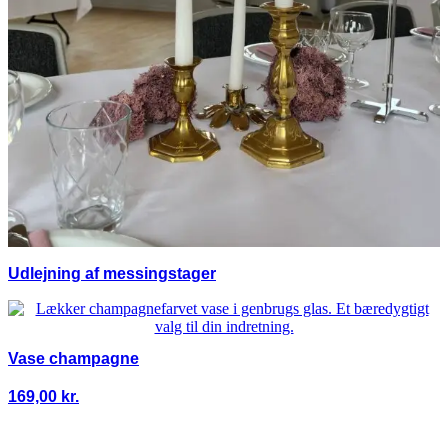
Udlejning af messingstager
Vase champagne
169,00
kr.