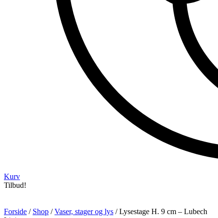
Kurv
Tilbud!
Forside
/
Shop
/
Vaser, stager og lys
/ Lysestage H. 9 cm – Lubech