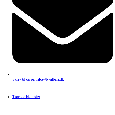
Skriv til os på info@byalban.dk
Tørrede blomster