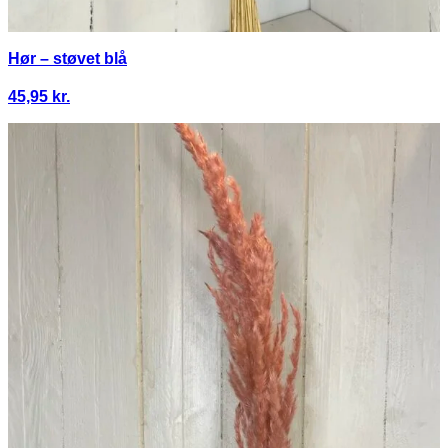
Hør – støvet blå
45,95
kr.