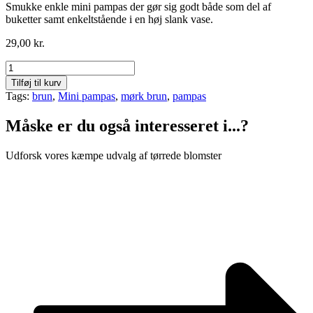
Smukke enkle mini pampas der gør sig godt både som del af
buketter samt enkeltstående i en høj slank vase.
29,00
kr.
Mini
pampas
Tilføj til kurv
-
Tags:
brun
,
Mini pampas
,
mørk brun
,
pampas
mørk
brun
Måske er du også interesseret i...?
-
3
stk.
Udforsk vores kæmpe udvalg af tørrede blomster
antal