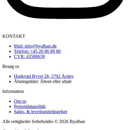
KONTAKT
Mail: info@byalban.dk
Telefon: +45 20 86 89 88
CVR: 43580639
Besøg os
Hudevad Byvej 28, 5792 Årslev
Åbningstider: Åbent efter aftale
Information
Om os
Persondatapolitik
Salgs- & leveringsbetingelser
Alle rettigheder forbeholdes © 2026 Byalban