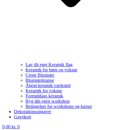
Lav dit eget Keramik flag
Keramik for børn og voksne
Crepe Blomster
Blomsterkranse
Åbent keramik værksted
Keramik for voksne
Formiddags keramik
Byg din egen workshop
Betingelser for workshops og kurser
Dekorationsopgaver
Gavekort
0,00
kr.
0