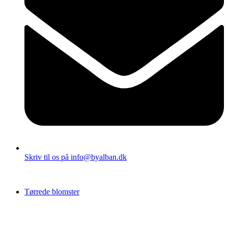
Skriv til os på info@byalban.dk
Tørrede blomster