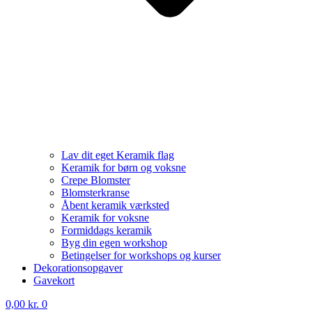
Lav dit eget Keramik flag
Keramik for børn og voksne
Crepe Blomster
Blomsterkranse
Åbent keramik værksted
Keramik for voksne
Formiddags keramik
Byg din egen workshop
Betingelser for workshops og kurser
Dekorationsopgaver
Gavekort
0,00
kr.
0