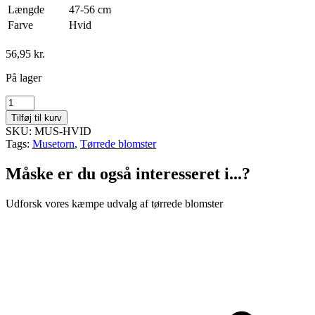
Længde
47-56 cm
Farve
Hvid
56,95
kr.
På lager
Musetorn
-
Tilføj til kurv
Hvid
SKU: MUS-HVID
antal
Tags:
Musetorn
,
Tørrede blomster
Måske er du også interesseret i...?
Udforsk vores kæmpe udvalg af tørrede blomster