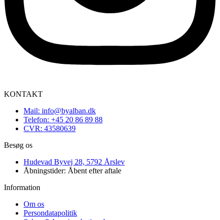
KONTAKT
Mail: info@byalban.dk
Telefon: +45 20 86 89 88
CVR: 43580639
Besøg os
Hudevad Byvej 28, 5792 Årslev
Åbningstider: Åbent efter aftale
Information
Om os
Persondatapolitik