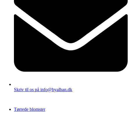
Skriv til os på info@byalban.dk
Tørrede blomster