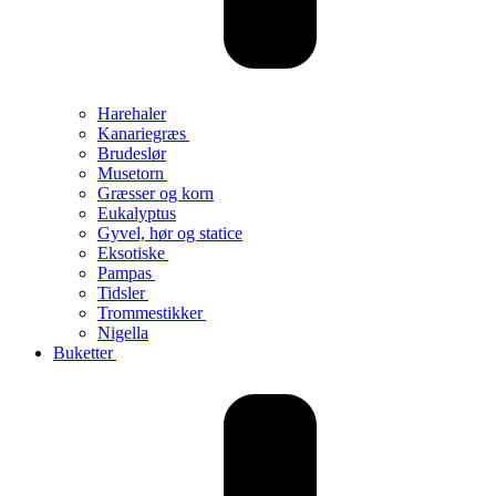
Harehaler
Kanariegræs
Brudeslør
Musetorn
Græsser og korn
Eukalyptus
Gyvel, hør og statice
Eksotiske
Pampas
Tidsler
Trommestikker
Nigella
Buketter