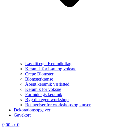
Lav dit eget Keramik flag
Keramik for børn og voksne
Crepe Blomster
Blomsterkranse
Åbent keramik værksted
Keramik for voksne
Formiddags keramik
Byg din egen workshop
Betingelser for workshops og kurser
Dekorationsopgaver
Gavekort
0,00
kr.
0