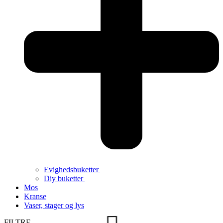
Evighedsbuketter
Diy buketter
Mos
Kranse
Vaser, stager og lys
FILTRE