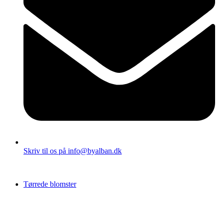
Skriv til os på info@byalban.dk
Tørrede blomster